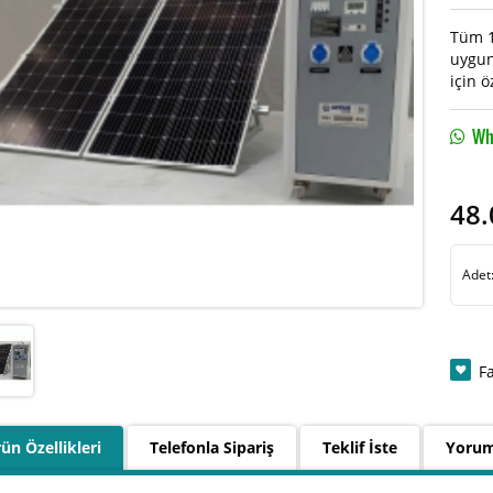
Tüm 1
uygun
için ö
Wha
48.
Adet
F
ün Özellikleri
Telefonla Sipariş
Teklif İste
Yorum