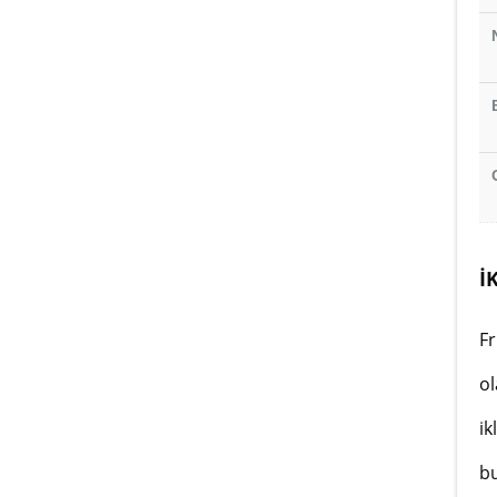
İ
Fr
ol
ik
bu