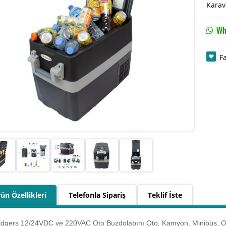
Karav
Wha
F
ün Özellikleri
Telefonla Sipariş
Teklif İste
idgers 12/24VDC ve 220VAC Oto Buzdolabını Oto, Kamyon, Minibüs, Oto