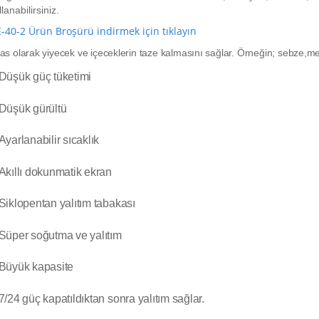
llanabilirsiniz.
IL_FRC10
DE142
142Lt Tekne-Yat/Karavan Buzdolabı &
-40-2 Ürün Broşürü indirmek için tıklayın
üneş Enerjili Soğuk Hava Deposu 6cbm
Dondurucu 12/24v DC DE142 Geniş İç
245.750,00
t
as olarak yiyecek ve içeceklerin taze kalmasını sağlar. Örneğin; sebze,me
Hacim, Cam Raflar, Hızlı Soğutma, Sessiz
Çalışma
Düşük güç tüketimi
57.500,00
t
Düşük gürültü
Ayarlanabilir sıcaklık
Akıllı dokunmatik ekran
Siklopentan yalıtım tabakası
Süper soğutma ve yalıtım
Büyük kapasite
7/24 güç kapatıldıktan sonra yalıtım sağlar.