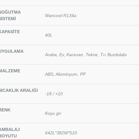
SOĞUTMA
Wancool R134a
SİSTEMİ
KAPASİTE
40L
UYGULAMA
Araba, Ev, Karavan, Tekne, Tır Buzdolabı
MALZEME
ABS, Alüminyum, PP
SICAKLIK ARALIĞI
-18 / +10
RENK
Koyu gri
AMBALAJ
642L*382W*510
BOYUTU