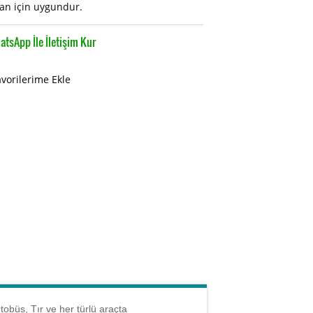
an için uygundur.
tsApp İle İletişim Kur
avorilerime Ekle
büs, Tır ve her türlü araçta