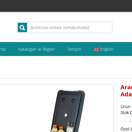
miz
Kataloglar ve Bilgiler
İletişim
English
Ara
Ada
Ürün
Stok 
Özel 