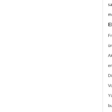
sa
m
E
Fr
ür
Ak
en
Dü
Vo
Yü
bu