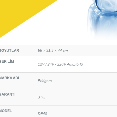
BOYUTLAR
55 × 31.5 × 44 cm
GERİLİM
12V / 24V / 220V Adaptörlü
MARKA ADI
Fridgers
GARANTİ
3 Yıl
MODEL
DE40