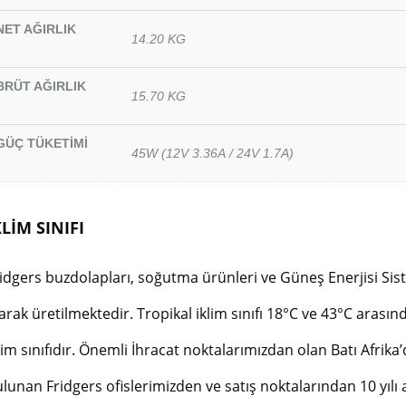
NET AĞIRLIK
14.20 KG
BRÜT AĞIRLIK
15.70 KG
GÜÇ TÜKETİMİ
45W (12V 3.36A / 24V 1.7A)
KLİM SINIFI
idgers buzdolapları, soğutma ürünleri ve Güneş Enerjisi Siste
arak üretilmektedir. Tropikal iklim sınıfı 18°C ve 43°C arası
lim sınıfıdır. Önemli İhracat noktalarımızdan olan Batı Afrika
lunan Fridgers ofislerimizden ve satış noktalarından 10 yılı