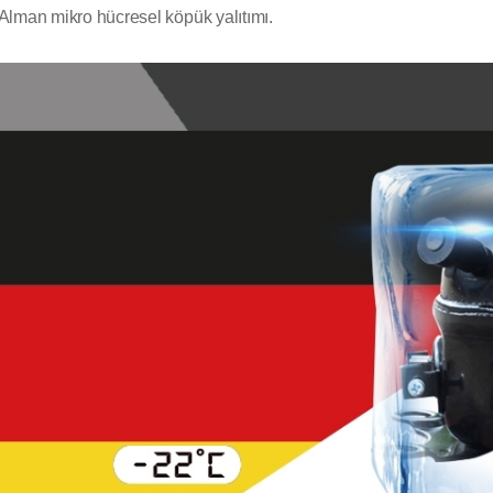
Alman mikro hücresel köpük yalıtımı.