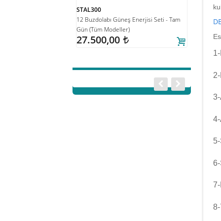
ku
TAL300
STAL700
M
 Buzdolabı Güneş Enerjisi Seti - Tam
24V Derin Dondurucu Güneş Enerjisi
DE
G
n (Tüm Modeller)
Seti - Tam Gün (Büyük 300+ Modeller)
Es
7.500,00
48.000,00
t
t
1-
2-
3-
4-
5-
6-
7-
8-