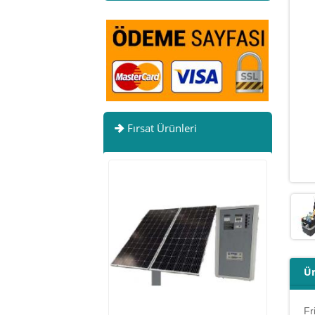
Fırsat Ürünleri
Ür
Fr