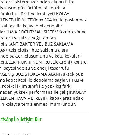
ratöre, sistem üzerinden alınan filtre
iş suyun püskürtülmesi ile kristal
ümlü buz üretme kabiliyeti.KOLAY
LENEBİLİR YÜZEYInox 304 kalite paslanmaz
kalitesi ile kolay temizlenebilir
ler.HAVA SOĞUTMALI SİSTEMKompresör ve
ratörü sessizce soğutan fan
lojisi.ANTİBAKTERİYEL BUZ SAKLAMA
Ag+ teknolojisi, buz saklama alanı
sinde bakteri oluşumunu ve kötü kokuları
ler.ELEKTRONİK KONTROLElektronik kontrol
mi sayesinde su ve enerji tasarrufu
r.GENİŞ BUZ STOKLAMA ALANIYüksek buz
ma kapasitesi ile depolama sağlar.T İKLİM
Tropikal iklim sınıfı ile yaz - kış farkı
madan yüksek performans ile çalışır.KOLAY
LENEN HAVA FİLTRESİİki kapak arasındaki
enin kolayca temizlenmesi mümkündür.
tsApp İle İletişim Kur