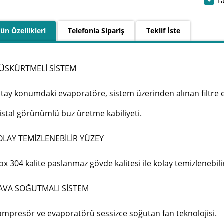
F
ün Özellikleri
Telefonla Sipariş
Teklif İste
ÜSKÜRTMELİ SİSTEM
tay konumdaki evaporatöre, sistem üzerinden alınan filtre 
istal görünümlü buz üretme kabiliyeti.
OLAY TEMİZLENEBİLİR YÜZEY
ox 304 kalite paslanmaz gövde kalitesi ile kolay temizlenebili
STAL700
DE142
AVA SOĞUTMALI SİSTEM
 Güneş Enerjisi Seti - Tam
24V Derin Dondurucu Güneş Enerjisi
142Lt Tekn
deller)
Seti - Tam Gün (Büyük 300+ Modeller)
Dondurucu 
,00
48.000,00
Hacim, Cam 
t
t
mpresör ve evaporatörü sessizce soğutan fan teknolojisi.
Çalışma