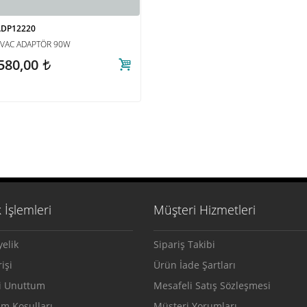
ADP12220
VAC ADAPTÖR 90W
580,00
t
 İşlemleri
Müşteri Hizmetleri
yelik
Sipariş Takibi
işi
Ürün İade Şartları
i Unuttum
Mesafeli Satış Sözleşmesi
ım Koşulları
Müşteri Yorumları