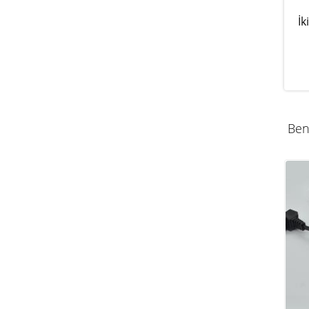
İk
Ben