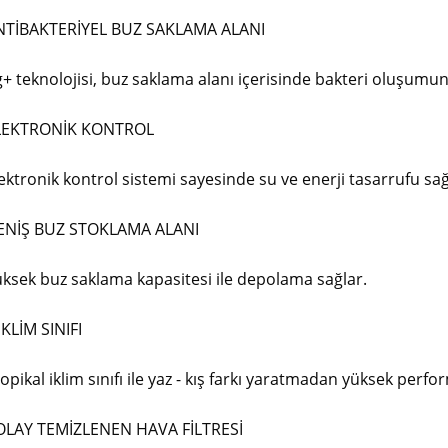
57.500
NTİBAKTERİYEL BUZ SAKLAMA ALANI
+ teknolojisi, buz saklama alanı içerisinde bakteri oluşumun
LEKTRONİK KONTROL
ektronik kontrol sistemi sayesinde su ve enerji tasarrufu sağ
ENİŞ BUZ STOKLAMA ALANI
ksek buz saklama kapasitesi ile depolama sağlar.
İKLİM SINIFI
opikal iklim sınıfı ile yaz - kış farkı yaratmadan yüksek perfor
OLAY TEMİZLENEN HAVA FİLTRESİ