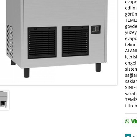
evapo
edilm
görün
TEMİZ
gövde 
yüzey
evapo
tekno
ALANI
içeri
engel
siste
sağla
sakla
SINIFI
yarat
TEMİZ
filtr
Wha