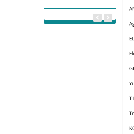
00
t
A
Ag
E
El
G
Yü
T 
Tr
K