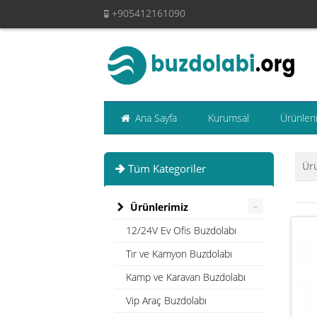
+905412161090
Ana Sayfa
Kurumsal
Ürünleri
Ür
Tüm Kategoriler
–
Ürünlerimiz
12/24V Ev Ofis Buzdolabı
Tır ve Kamyon Buzdolabı
Kamp ve Karavan Buzdolabı
Vip Araç Buzdolabı