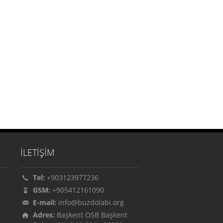
İLETİŞİM
Tel:
+903123977236
GSM:
+905412161090
E-mail:
info@buzdolabi.org
Adres:
Başkent OSB Başkent