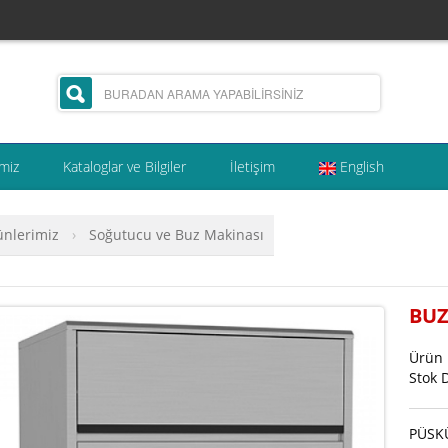
miz
Kataloglar ve Bilgiler
İletişim
English
ünlerimiz
›
Soğutucu ve Buz Makinası
BUZ
Ürün
Stok 
PÜSKÜ