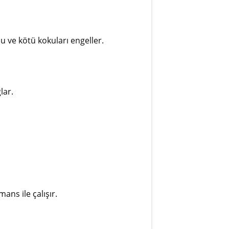
,00
t
u ve kötü kokuları engeller.
lar.
mans ile çalışır.