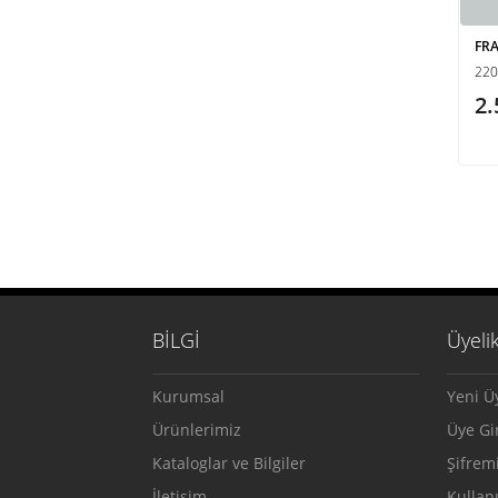
FR
220
2.
BİLGİ
Üyelik
Kurumsal
Yeni Ü
Ürünlerimiz
Üye Gir
Kataloglar ve Bilgiler
Şifrem
İletişim
Kullan