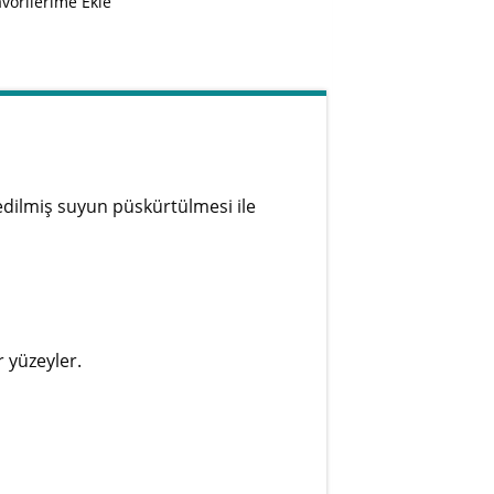
avorilerime Ekle
edilmiş suyun püskürtülmesi ile
r yüzeyler.
MIL_FRC10
e-Yat/Karavan Buzdolabı &
Güneş Enerjili Soğuk Hava Deposu 6cbm
12/24v DC DE142 Geniş İç
245.750,00
t
Raflar, Hızlı Soğutma, Sessiz