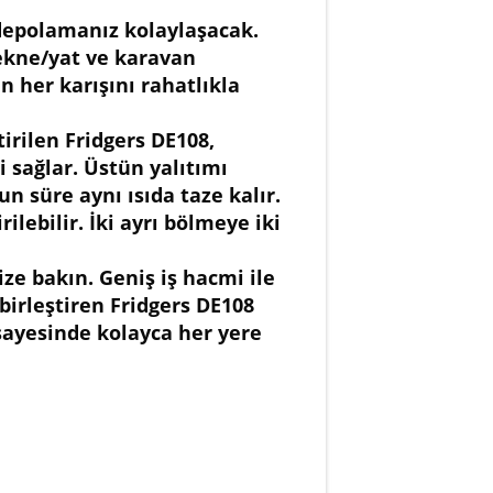
 depolamanız kolaylaşacak.
tekne/yat ve karavan
n her karışını rahatlıkla
irilen Fridgers DE108,
i sağlar. Üstün yalıtımı
n süre aynı ısıda taze kalır.
ilebilir. İki ayrı bölmeye iki
ze bakın. Geniş iş hacmi ile
birleştiren Fridgers DE108
ayesinde kolayca her yere