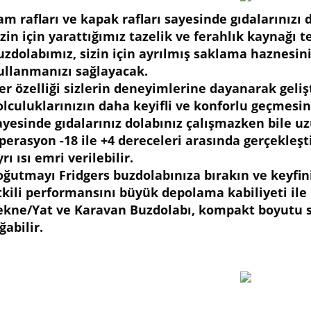
am rafları ve kapak rafları sayesinde gıdalarınızı
izin için yarattığımız tazelik ve ferahlık kaynağı 
uzdolabımız, sizin için ayrılmış saklama haznesini
ullanmanızı sağlayacak.
er özelliği sizlerin deneyimlerine dayanarak gelişt
olculuklarınızın daha keyifli ve konforlu geçmesin
ayesinde gıdalarınız dolabınız çalışmazken bile uzu
perasyon -18 ile +4 dereceleri arasında gerçekleştir
rı ısı emri verilebilir.
oğutmayı Fridgers buzdolabınıza bırakın ve keyfini
tkili performansını büyük depolama kabiliyeti ile 
ekne/Yat ve Karavan Buzdolabı, kompakt boyutu s
ğabilir.