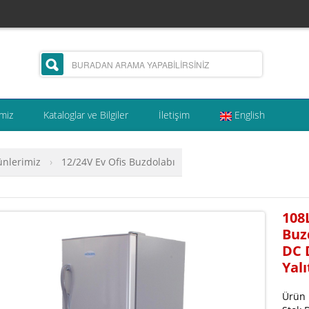
miz
Kataloglar ve Bilgiler
İletişim
English
ünlerimiz
›
12/24V Ev Ofis Buzdolabı
108
Buz
DC 
Yalı
Ürün