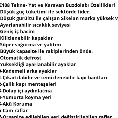
E108 Tekne- Yat ve Karavan Buzdolabı Özellikleri
-Düşük güç tüketimi ile sektörde lider.
-Düşük gürültü ile çalışan Sikelan marka yüksek 
-Ayarlanabilir sıcaklık seviyesi
-Geniş iç hacim
-Kilitlenebilir kapaklar
-Süper soğutma ve yalıtım
-Büyük kapasite ile rakiplerinden önde.
-Otomatik defrost
-Yüksekliği ayarlanabilir ayaklar
0-Kademeli arka ayaklar
1-Çıkartılabilir ve temizlenebilir kapı bantları
2-Çelik kapı menteşeleri
3-Dolap içi aydınlatma
4-Yumurta koyma yeri
5-Akü Koruma
6-Cam raflar
7-Organize edilebilen yeri değiştirilebilen raflar