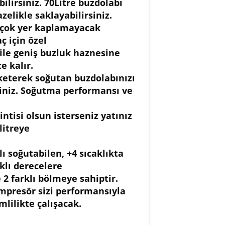
lirsiniz. 70Litre buzdolabı
zelikle saklayabilirsiniz.
 çok yer kaplamayacak
ç için özel
 ile geniş buzluk haznesine
e kalır.
üketerek soğutan buzdolabınızı
rsiniz. Soğutma performansı ve
intisi olsun isterseniz yatınız
litreye
ı soğutabilen, +4 sıcaklıkta
klı derecelere
2 farklı bölmeye sahiptir.
kompresör sizi performansıyla
imlilikte çalışacak.