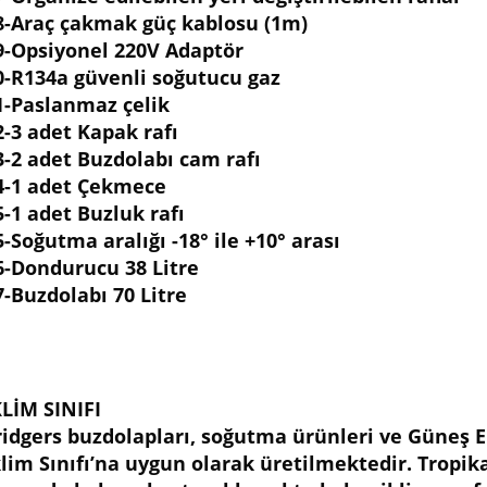
8-Araç çakmak güç kablosu (1m)
9-Opsiyonel 220V Adaptör
0-R134a güvenli soğutucu gaz
1-Paslanmaz çelik
2-3 adet Kapak rafı
3-2 adet Buzdolabı cam rafı
4-1 adet Çekmece
5-1 adet Buzluk rafı
5-Soğutma aralığı -18° ile +10° arası
6-Dondurucu 38 Litre
7-Buzdolabı 70 Litre
KLİM SINIFI
ridgers buzdolapları, soğutma ürünleri ve Güneş En
klim Sınıfı’na uygun olarak üretilmektedir. Tropikal