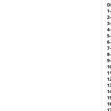
D
1
2
3
4
5
6
7
8
9
1
1
1
1
1
1
1
1