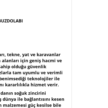
 BUZDOLABI
rı, tekne, yat ve karavanlar
alanları için geniş hacmi ve
 Sahip olduğu güvenlik
hazlarla tam uyumlu ve verimli
benimsediği teknolojiler ile
nı kararlılıkla hizmet verir.
anın soğuk zincirini
ş dünya ile bağlantısını kesen
 malzemesi güç kesilse bile