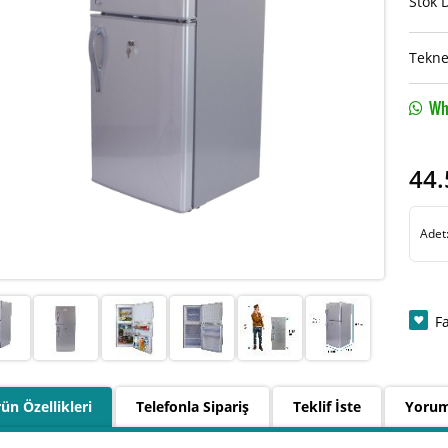
Stok 
Tekne
Wha
44.
Adet
F
ün Özellikleri
Telefonla Sipariş
Teklif İste
Yorum