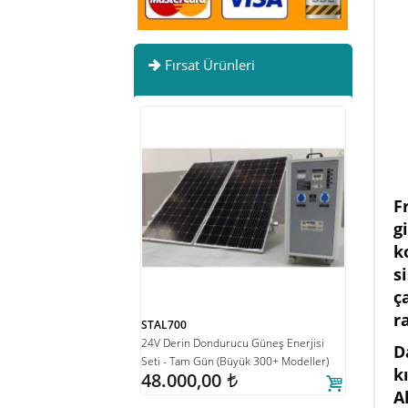
Fırsat Ürünleri
F
g
k
s
ç
r
STAL700
MIL_FRC10
Yat/Karavan Buzdolabı &
24V Derin Dondurucu Güneş Enerjisi
Güneş Enerj
D
2/24v DC DE142 Geniş İç
Seti - Tam Gün (Büyük 300+ Modeller)
245.75
k
48.000,00
aflar, Hızlı Soğutma, Sessiz
t
A