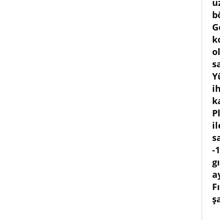
u
b
G
k
o
s
Y
i
k
P
i
s
-
g
a
F
ş