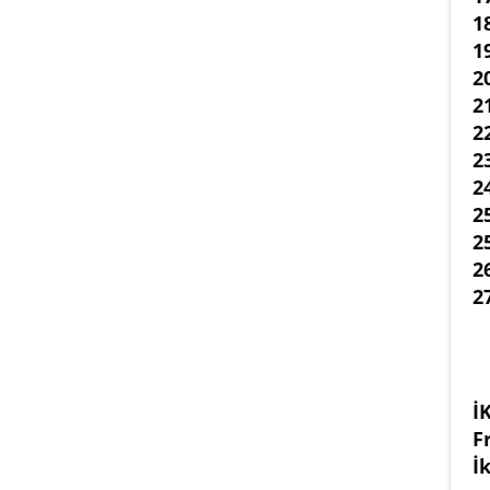
1
1
2
2
2
2
2
2
2
2
2
İ
F
İ