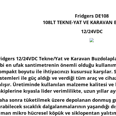
Fridgers DE108
108LT TEKNE-YAT VE KARAVAN
12/24VDC
ridgers 12/24VDC Tekne/Yat ve Karavan Buzdolapla
ibi en ufak santimetrenin önemli olduğu kullanım 
ompakt boyutu ile ihtiyacınızı kusursuz karşılar.
istemleri ile güç aldığı ve verdiği tüm araç ve ci
alışır. Üretiminde kullanılan malzeme kalitesi ve 
akiplerine kıyasla lider verimlilikte, uzun yıllar ay
STAL300
12 Buzdolabı Güneş Enerjisi Seti - Tam
ili Soğuk Hava Deposu 6cbm
aha sonra tüketilmek üzere depolanan donmuş gıd
Gün (Tüm Modeller)
0,00
ırabilecek sıcaklık dalgalanmalarının yaşandığı dı
t
27.500,00
t
lman mikro hücresel köpük ve siklopentan yalıtım