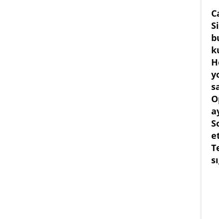
C
S
b
k
H
y
s
O
ay
S
e
T
sı