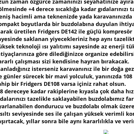
zun zaman özgürce zamanınızı seyahatinize ayırabi
ölmesinde +4 derece sıcaklığa kadar gıdalarınızı ta
eniş hacimli ama teknenizde yada karavanınızda
ompakt boyutlarda bir buzdolabına duyulan ihtiya
larak üretilen Fridgers DE142 ile güçlü kompresör
ayesinde saklanan yiyecekleriniz hep aynı tazelikt
üksek teknoloji ısı yalıtımı sayesinde az enerji t
htiyaçlarınıza göre dilediğinizce organize edebili
ararlı çalışması sizi kendisine hayran bırakacak.
lanladığınız isterseniz karavanınız ile bir doğa gez
le günler sürecek bir mavi yolculuk, yanınızda 108 
ahip bir Fridgers DE108 varsa içiniz rahat olsun.
18 dereceye kadar rakiplerine kıyasla çok daha hızl
ıdalarınızı tazelikle saklayabilen buzdolabımız far
yarlanabilen dondurucu ve buzdolabı olmak üzere 
ısıltı seviyesinde ses ile çalışan yüksek verimli 
aşırtacak, yıllar sonra bile aynı kararlılıkla ve ver