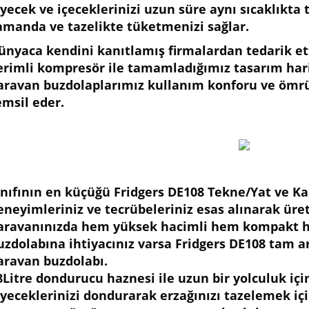
iyecek ve içeceklerinizi uzun süre aynı sıcaklıkta t
amanda ve tazelikte tüketmenizi sağlar.
ünyaca kendini kanıtlamış firmalardan tedarik et
erimli kompresör ile tamamladığımız tasarım har
aravan buzdolaplarımız kullanım konforu ve ömrü 
emsil eder.
ınıfının en küçüğü Fridgers DE108 Tekne/Yat ve Ka
eneyimleriniz ve tecrübeleriniz esas alınarak üreti
aravanınızda hem yüksek hacimli hem kompakt he
uzdolabına ihtiyacınız varsa Fridgers DE108 tam a
aravan buzdolabı.
8Litre dondurucu haznesi ile uzun bir yolculuk içi
iyeceklerinizi dondurarak erzağınızı tazelemek iç