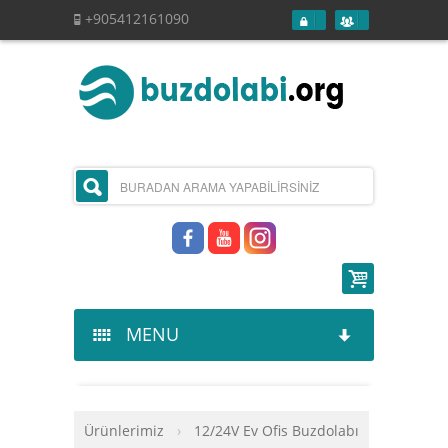
+905412161090
MENU
Kurumsal
Ürünlerimiz
›
12/24V Ev Ofis Buzdolabı
Ürünlerimiz
Hakkımızda