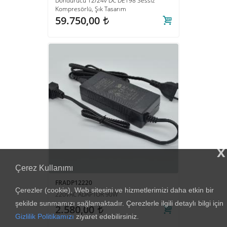
Dondurucu 12/24v DC DE198 Sessiz
Kompresörlü, Şık Tasarım
59.750,00
t
x
Çerez Kullanımı
FRADP12220
Çerezler (cookie), Web sitesini ve hizmetlerimizi daha etkin bir
220VAC ADAPTÖR 90W
şekilde sunmamızı sağlamaktadır. Çerezlerle ilgili detaylı bilgi için
2.580,00
t
Gizlilik Politikamızı
ziyaret edebilirsiniz.