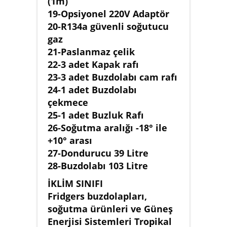
(1m)
19-Opsiyonel 220V Adaptör
20-R134a güvenli soğutucu
gaz
21-Paslanmaz çelik
22-3 adet Kapak rafı
23-3 adet Buzdolabı cam rafı
24-1 adet Buzdolabı
çekmece
25-1 adet Buzluk Rafı
26-Soğutma aralığı -18° ile
+10° arası
27-Dondurucu 39 Litre
28-Buzdolabı 103 Litre
İKLİM SINIFI
Fridgers buzdolapları,
soğutma ürünleri ve Güneş
Enerjisi Sistemleri Tropikal