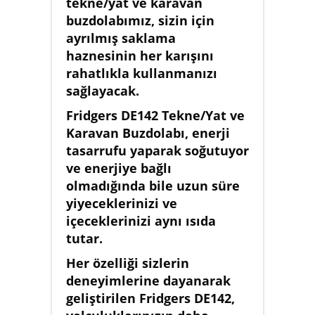
tekne/yat ve karavan
buzdolabımız, sizin için
ayrılmış saklama
haznesinin her karışını
rahatlıkla kullanmanızı
sağlayacak.
Fridgers DE142 Tekne/Yat ve
Karavan Buzdolabı, enerji
tasarrufu yaparak soğutuyor
ve enerjiye bağlı
olmadığında bile uzun süre
yiyeceklerinizi ve
içeceklerinizi aynı ısıda
tutar.
Her özelliği sizlerin
deneyimlerine dayanarak
geliştirilen Fridgers DE142,