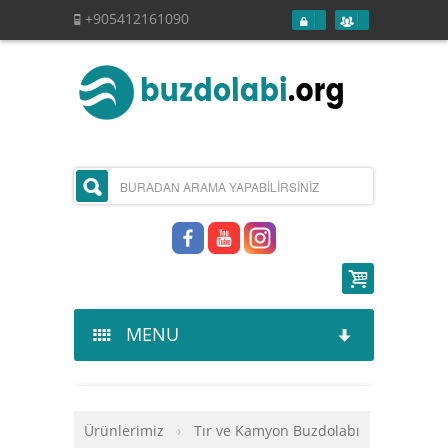
+905412161090
MENU
Kurumsal
Ürünlerimiz
›
Tır ve Kamyon Buzdolabı
Ürünlerimiz
Hakkımızda