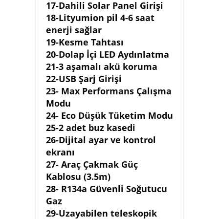
17-Dahili Solar Panel Girişi
18-Lityumion pil 4-6 saat
enerji sağlar
19-Kesme Tahtası
20-Dolap İçi LED Aydınlatma
21-3 aşamalı akü koruma
22-USB Şarj Girişi
23- Max Performans Çalışma
Modu
24- Eco Düşük Tüketim Modu
25-2 adet buz kasedi
26-Dijital ayar ve kontrol
ekranı
27- Araç Çakmak Güç
Kablosu (3.5m)
28- R134a Güvenli Soğutucu
Gaz
29-Uzayabilen teleskopik