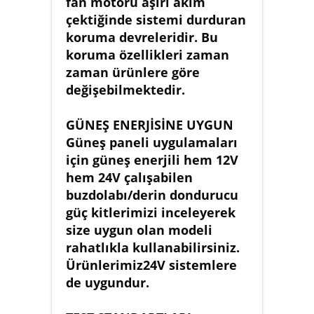
fan motoru aşırı akım
çektiğinde sistemi durduran
koruma devreleridir. Bu
koruma özellikleri zaman
zaman ürünlere göre
değişebilmektedir.
GÜNEŞ ENERJİSİNE UYGUN
Güneş paneli uygulamaları
için güneş enerjili hem 12V
hem 24V çalışabilen
buzdolabı/derin dondurucu
güç kitlerimizi inceleyerek
size uygun olan modeli
rahatlıkla kullanabilirsiniz.
Ürünlerimiz24V sistemlere
de uygundur.