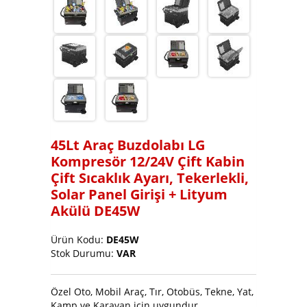
Soğutucu ve Buz Makinası
45Lt Araç Buzdolabı LG
Kompresör 12/24V Çift Kabin
Çift Sıcaklık Ayarı, Tekerlekli,
Solar Panel Girişi + Lityum
Akülü DE45W
Ürün Kodu:
DE45W
Stok Durumu:
VAR
Özel Oto, Mobil Araç, Tır, Otobüs, Tekne, Yat,
Kamp ve Karavan için uygundur.