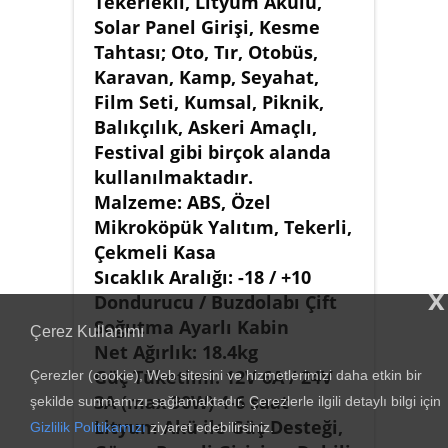
Tekerlekli, Lityum Akülü,
Solar Panel Girişi, Kesme
Tahtası; Oto, Tır, Otobüs,
Karavan, Kamp, Seyahat,
Film Seti, Kumsal, Piknik,
Balıkçılık, Askeri Amaçlı,
Festival gibi birçok alanda
kullanılmaktadır.
Malzeme: ABS, Özel
Mikroköpük Yalıtım, Tekerli,
Çekmeli Kasa
Sıcaklık Aralığı: -18 / +10
x
Dondurucu / Buzdolabı Çift
Soğutma Ayarlı Kabin
Çerez Kullanımı
Net Ağırlık: 18.4kg
Güç Tüketimi: 12V 6A / 24V
Çerezler (cookie), Web sitesini ve hizmetlerimizi daha etkin bir
3A (max 90W) 4-6 saat
şekilde sunmamızı sağlamaktadır. Çerezlerle ilgili detaylı bilgi için
Lityum Akü ile Güç Desteği,
Gizlilik Politikamızı
ziyaret edebilirsiniz.