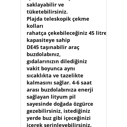
saklayabilir ve
tüketebilirsiniz.
Plajda teleskopik çekme
kolları
rahatça çekebileceğiniz 45 litre
kapasiteye sahip
DE45 taşınabilir araç
buzdolabınız,
gıdalarınızın dilediğiniz
vakit boyunca aynı
sıcaklıkta ve tazelikte
kalmasını sağlar. 4-6 saat
arası buzdolabınıza enerji
sağlayan lityum pil
sayesinde doğada özgürce
gezebilirsiniz, istediğiniz
yerde buz gibi içeceğinizi
içerek serinleyebilirsiniz.