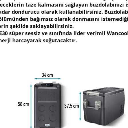
çeceklerin taze kalmasını sağlayan buzdolabınızı i
adar dondurucu olarak kullanabilirsiniz. Buzdola
ölümünden bağımsız olarak donmasını istemediğini
erin şekilde saklayabilirsiniz.
E30 süper sessiz ve sınıfında lider verimli Wancoo
nerji harcayarak soğutacaktır.