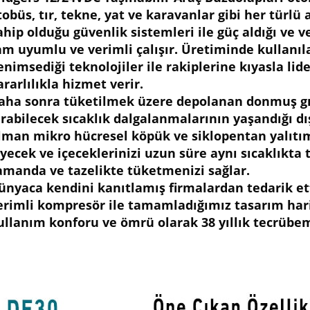
57.500,00
t
tobüs, tır, tekne, yat ve karavanlar gibi her türlü
ahip olduğu güvenlik sistemleri ile güç aldığı ve v
am uyumlu ve verimli çalışır. Üretiminde kullanı
enimsediği teknolojiler ile rakiplerine kıyasla lide
ararlılıkla hizmet verir.
aha sonra tüketilmek üzere depolanan donmuş gıd
ırabilecek sıcaklık dalgalanmalarının yaşandığı dı
lman mikro hücresel köpük ve siklopentan yalıtım
iyecek ve içeceklerinizi uzun süre aynı sıcaklıkta t
amanda ve tazelikte tüketmenizi sağlar.
ünyaca kendini kanıtlamış firmalardan tedarik et
erimli kompresör ile tamamladığımız tasarım hari
ullanım konforu ve ömrü olarak 38 yıllık tecrübem