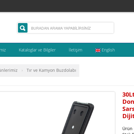
miz
Kataloglar ve Bilgiler
İletişim
English
ünlerimiz
›
Tır ve Kamyon Buzdolabı
30L
Don
Sars
Diji
Ürün