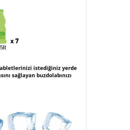
bletlerinizi istediğiniz yerde
asını sağlayan buzdolabınızı