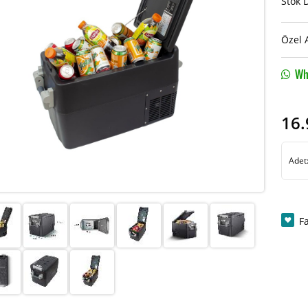
Stok 
Özel 
Wha
16.
Adet
F