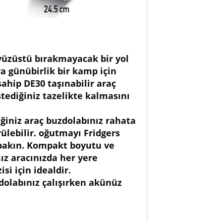
ç yüzüstü bırakmayacak bir yol
a günübirlik bir kamp için
ahip DE30 taşınabilir araç
tediğiniz tazelikte kalmasını
eğiniz araç buzdolabınız rahata
rülebilir. oğutmayı Fridgers
e bakın. Kompakt boyutu ve
ız aracınızda her yere
si için idealdir.
olabınız çalışırken akünüz