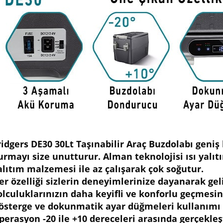
ridgers DE30 30Lt Taşınabilir Araç Buzdolabı geniş 
urmayı size unutturur. Alman teknolojisi ısı yalıt
alıtım malzemesi ile az çalışarak çok soğutur.
er özelliği sizlerin deneyimlerinize dayanarak geli
olculuklarınızın daha keyifli ve konforlu geçmesi
österge ve dokunmatik ayar düğmeleri kullanımı 
perasyon -20 ile +10 dereceleri arasında gerçekleşt