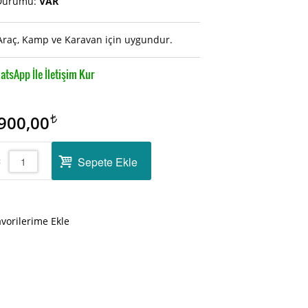
Durumu:
VAR
Araç, Kamp ve Karavan için uygundur.
tsApp İle İletişim Kur
900,00
Sepete Ekle
:
avorilerime Ekle