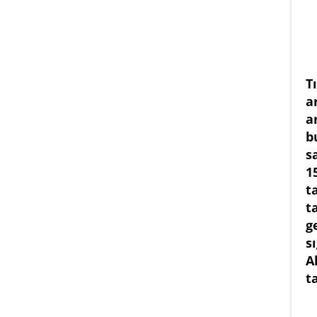
T
a
a
b
s
1
t
t
g
s
A
t