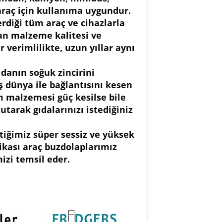
 araç için kullanıma uygundur.
erdiği tüm araç ve cihazlarla
lan malzeme kalitesi ve
r verimlilikte, uzun yıllar aynı
anın soğuk zincirini
ş dünya ile bağlantısını kesen
 malzemesi güç kesilse bile
utarak gıdalarınızı istediğiniz
tiğimiz süper sessiz ve yüksek
kası araç buzdolaplarımız
izi temsil eder.