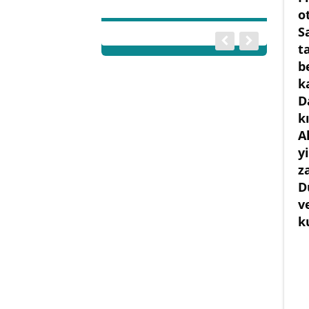
o
S
t
b
k
D
k
A
y
z
D
v
k