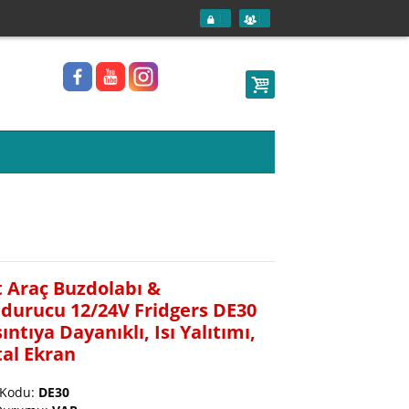
t Araç Buzdolabı &
durucu 12/24V Fridgers DE30
ıntıya Dayanıklı, Isı Yalıtımı,
tal Ekran
 Kodu:
DE30