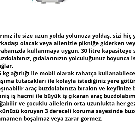
ırınız ile size uzun yolda yolunuza yoldaş, sizi hi
rkadaşı olacak veya ailenizle pikniğe giderken vey
rabanızda kullanmaya uygun, 30 litre kapasiteye s
uzdolabınız, gıdalarınızın yolculuğunuz boyunca is
ağlar.
5 kg ağırlığı ile mobil olarak rahatça kullanabilec
aşıma tutacakları ile kolayla istediğiniz yere götü
aşınabilir araç buzdolabınıza bırakın ve keyfiniz
eniş iş hacmi ile büyük iş çıkaran araç buzdolabım
ığabilir ve çocuklu ailelerin orta uzunlukta her gezi
künüzü koruyan 3 dereceli koruma sayesinde buzd
amamen boşalmaz veya zarar görmez.