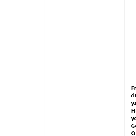
F
d
y
H
y
G
O