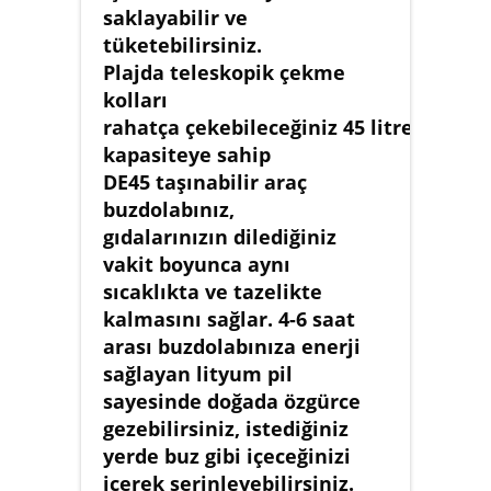
saklayabilir ve
tüketebilirsiniz.
Plajda teleskopik çekme
kolları
rahatça çekebileceğiniz 45 litre
kapasiteye sahip
DE45 taşınabilir araç
buzdolabınız,
gıdalarınızın dilediğiniz
vakit boyunca aynı
sıcaklıkta ve tazelikte
kalmasını sağlar. 4-6 saat
arası buzdolabınıza enerji
sağlayan lityum pil
sayesinde doğada özgürce
gezebilirsiniz, istediğiniz
yerde buz gibi içeceğinizi
içerek serinleyebilirsiniz.