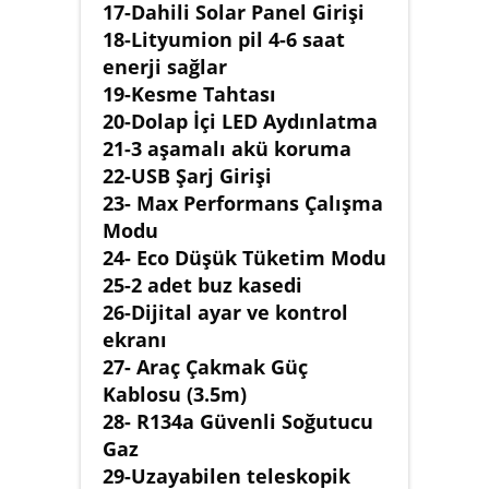
17-Dahili Solar Panel Girişi
18-Lityumion pil 4-6 saat
enerji sağlar
19-Kesme Tahtası
20-Dolap İçi LED Aydınlatma
21-3 aşamalı akü koruma
22-USB Şarj Girişi
23- Max Performans Çalışma
Modu
24- Eco Düşük Tüketim Modu
25-2 adet buz kasedi
26-Dijital ayar ve kontrol
ekranı
27- Araç Çakmak Güç
Kablosu (3.5m)
28- R134a Güvenli Soğutucu
Gaz
29-Uzayabilen teleskopik