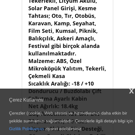
Tekerlekli, Lityum Akülü,
Solar Panel Girişi, Kesme
Tahtası; Oto, Tır, Otobüs,
Karavan, Kamp, Seyahat,
Film Seti, Kumsal, Piknik,
Balıkçılık, Askeri Amaçlı,
Festival gibi birçok alanda
kullanılmaktadır.
Malzeme: ABS, Özel
Mikroköpük Yalıtım, Tekerli,
Çekmeli Kasa
Sıcaklık Aralığı: -18 / +10
x
Dondurucu / Buzdolabı Çift
Soğutma Ayarlı Kabin
Çerez Kullanımı
Net Ağırlık: 18.4kg
Güç Tüketimi: 12V 6A / 24V
Çerezler (cookie), Web sitesini ve hizmetlerimizi daha etkin bir
3A (max 90W) 4-6 saat
şekilde sunmamızı sağlamaktadır. Çerezlerle ilgili detaylı bilgi için
Lityum Akü ile Güç Desteği,
Gizlilik Politikamızı
ziyaret edebilirsiniz.