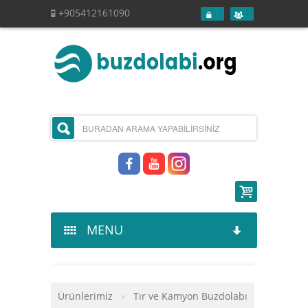
+905412161090
MENU
Kurumsal
Ürünlerimiz
›
Tır ve Kamyon Buzdolabı
Ürünlerimiz
Hakkımızda