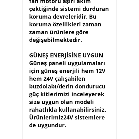
fan motoru aşırı akım
çektiğinde sistemi durduran
koruma devreleridir. Bu
koruma özellikleri zaman
zaman ürünlere göre
değişebilmektedir.
GÜNEŞ ENERJİSİNE UYGUN
Güneş paneli uygulamaları
için güneş enerjili hem 12V
hem 24V çalışabilen
buzdolabı/derin dondurucu
güç kitlerimizi inceleyerek
size uygun olan modeli
rahatlıkla kullanabilirsiniz.
Ürünlerimiz24V sistemlere
de uygundur.