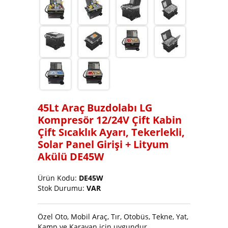
Soğutucu ve Buz Makinası
45Lt Araç Buzdolabı LG
Kompresör 12/24V Çift Kabin
Çift Sıcaklık Ayarı, Tekerlekli,
Solar Panel Girişi + Lityum
Akülü DE45W
Ürün Kodu:
DE45W
Stok Durumu:
VAR
Özel Oto, Mobil Araç, Tır, Otobüs, Tekne, Yat,
Kamp ve Karavan için uygundur.