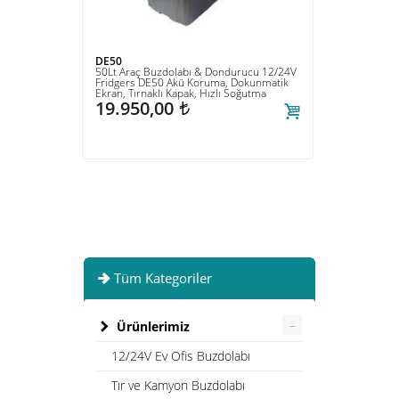
0
DE142
 Araç Buzdolabı & Dondurucu 12/24V
142Lt Tekne-Yat/Karavan Buzdol
gers DE50 Akü Koruma, Dokunmatik
Dondurucu 12/24v DC DE142 Gen
, Tırnaklı Kapak, Hızlı Soğutma
Hacim, Cam Raflar, Hızlı Soğutma
.950,00
Çalışma
t
57.500,00
t
Tüm Kategoriler
–
Ürünlerimiz
12/24V Ev Ofis Buzdolabı
Tır ve Kamyon Buzdolabı