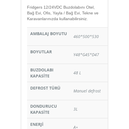
Fridgers 12/24VDC Buzdolabını Otel,
Bağ Evi, Ofis, Yayla / Bağ Evi, Tekne ve
Karavanlarınızda kullanabilirsiniz.
AMBALAJ BOYUTU
460*500*530
BOYUTLAR
Y48*G45*D47
BUZDOLABI
48 L
KAPASİTE
DEFROST TÜRÜ
Manuel defrost
DONDURUCU
3L
KAPASİTE
ENERJİ
A+