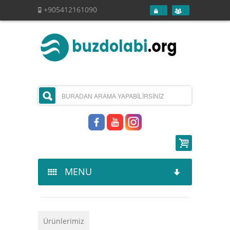
+905412161090
MENU
Kurumsal
Ürünlerimiz
Ürünlerimiz
Hakkımızda