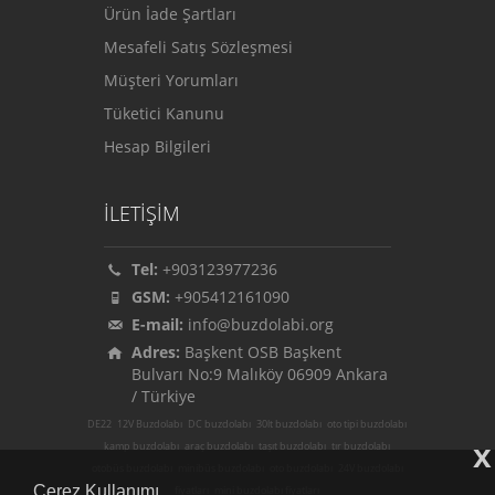
Ürün İade Şartları
Mesafeli Satış Sözleşmesi
Müşteri Yorumları
Tüketici Kanunu
Hesap Bilgileri
İLETİŞİM
Tel:
+903123977236
GSM:
+905412161090
E-mail:
info@buzdolabi.org
Adres:
Başkent OSB Başkent
Bulvarı No:9 Malıköy 06909 Ankara
/ Türkiye
DE22
12V Buzdolabı
DC buzdolabı
30lt buzdolabı
oto tipi buzdolabı
x
kamp buzdolabı
araç buzdolabı
taşıt buzdolabı
tır buzdolabı
otobüs buzdolabı
minibüs buzdolabı
oto buzdolabı
24V buzdolabı
Çerez Kullanımı
fiyatları
mini buzdolabı fiyatları