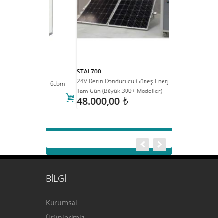
STAL700
DE142
24V Derin Dondurucu Güneş Enerjisi Seti -
142Lt Tekne-Yat/K
a Deposu 6cbm
Tam Gün (Büyük 300+ Modeller)
Dondurucu 12/24v
48.000,00
Hacim, Cam Raflar,
t
Çalışma
57.500,00
BİLGİ
Kurumsal
Ürünlerimiz