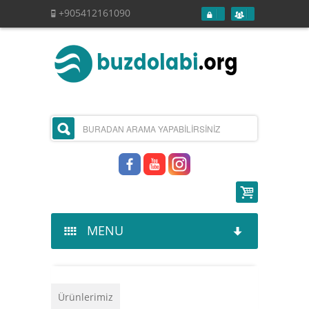
+905412161090
MENU
Kurumsal
Ürünlerimiz
Ürünlerimiz
Hakkımızda