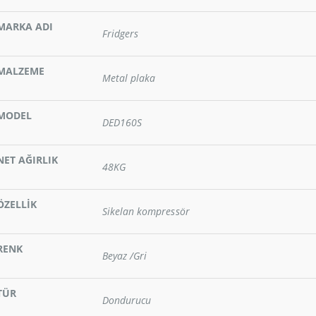
,00
t
MARKA ADI
Fridgers
MALZEME
Metal plaka
MODEL
DED160S
NET AĞIRLIK
48KG
ÖZELLİK
Sikelan kompressör
RENK
Beyaz /Gri
TÜR
Dondurucu