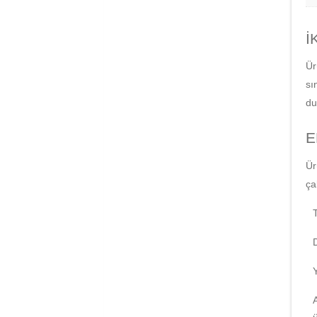
İ
Ür
sı
du
E
Ür
ça