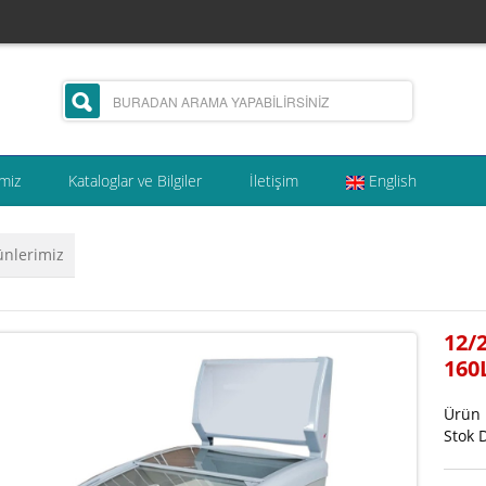
miz
Kataloglar ve Bilgiler
İletişim
English
ünlerimiz
12/
160
Ürün
Stok 