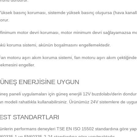
ürünü durdurur.
Yüksek basınç koruması, sistemde yüksek basınç oluşursa (hava kanalları
orur.
Minimum motor devri koruması, motor minimum devri sağlayamazsa mo
Akü koruma sistemi, akünün boşalmasını engellemektedir.
Fan motoru aşırı akım koruma sistemi, fan motoru aşırı akım çektiğinde
çekmesini engeller.
ÜNEŞ ENERJİSİNE UYGUN
neş paneli uygulamaları için güneş enerjili 12V buzdolabı/derin donduru
an modeli rahatlıkla kullanabilirsiniz. Ürünümüz 24V sistemlere de uygu
EST STANDARTLARI
ünlerin performans deneyleri TSE EN ISO 15502 standardına göre yapıl
60335-1 ve EN60335-2-24 standardına göre yapılmaktadır.