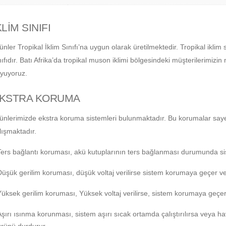
KLİM SINIFI
ünler Tropikal İklim Sınıfı’na uygun olarak üretilmektedir. Tropikal iklim
nıfıdır. Batı Afrika’da tropikal muson iklimi bölgesindeki müşterilerimiz
yuyoruz.
KSTRA KORUMA
ünlerimizde ekstra koruma sistemleri bulunmaktadır. Bu korumalar saye
lışmaktadır.
Ters bağlantı koruması, akü kutuplarının ters bağlanması durumunda sis
Düşük gerilim koruması, düşük voltaj verilirse sistem korumaya geçer ve
Yüksek gerilim koruması, Yüksek voltaj verilirse, sistem korumaya geçer
Aşırı ısınma korunması, sistem aşırı sıcak ortamda çalıştırılırsa veya h