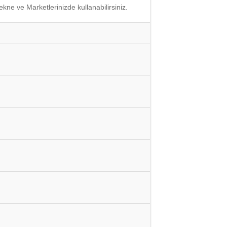
kne ve Marketlerinizde kullanabilirsiniz.
STAL700
24V Derin Dondurucu Güneş Enerjisi
jili Soğuk Hava Deposu 6cbm
Seti - Tam Gün (Büyük 300+ Modeller)
0,00
t
48.000,00
t