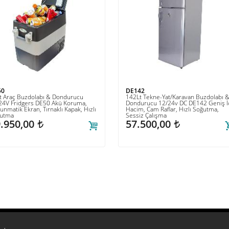
50
DE142
t Araç Buzdolabı & Dondurucu
142Lt Tekne-Yat/Karavan Buzdolabı 
24V Fridgers DE50 Akü Koruma,
Dondurucu 12/24v DC DE142 Geniş İ
unmatik Ekran, Tırnaklı Kapak, Hızlı
Hacim, Cam Raflar, Hızlı Soğutma,
utma
Sessiz Çalışma
.950,00
57.500,00
t
t