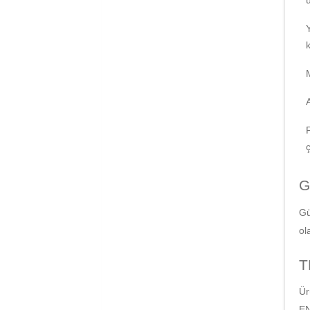
k
G
Gü
ol
T
Ür
EN