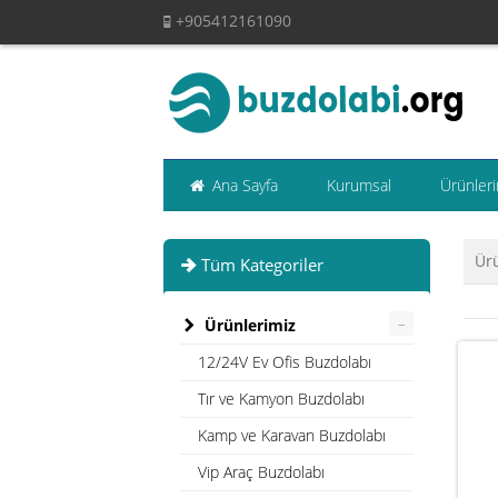
+905412161090
Ana Sayfa
Kurumsal
Ürünleri
Ür
Tüm Kategoriler
–
Ürünlerimiz
12/24V Ev Ofis Buzdolabı
Tır ve Kamyon Buzdolabı
Kamp ve Karavan Buzdolabı
Vip Araç Buzdolabı