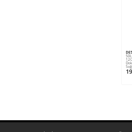
DE
50L
12/
Dok
Soğ
19