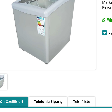
Marke
Reyon
Wha
F
ün Özellikleri
Telefonla Sipariş
Teklif İste