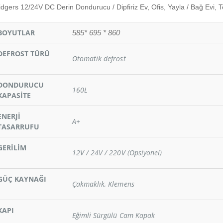
idgers 12/24V DC Derin Dondurucu / Dipfiriz Ev, Ofis, Yayla / Bağ Evi, Te
BOYUTLAR
585* 695 * 860
DEFROST TÜRÜ
Otomatik defrost
DONDURUCU
160L
KAPASİTE
ENERJİ
A+
TASARRUFU
GERİLİM
12V / 24V / 220V (Opsiyonel)
STAL300
MIL_FRC10
GÜÇ KAYNAĞI
Çakmaklık, Klemens
-Yat/Karavan Buzdolabı &
12 Buzdolabı Güneş Enerjisi Seti - Tam
Güneş Ener
2/24v DC DE142 Geniş İç
Gün (Tüm Modeller)
245.75
27.500,00
aflar, Hızlı Soğutma, Sessiz
t
KAPI
Eğimli Sürgülü Cam Kapak