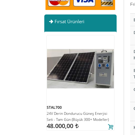
Fr
Fırsat Ürünleri
STAL700
DE142
24V Derin Dondurucu Güneş Enerjisi
142Lt Tekne
ili Soğuk Hava Deposu 6cbm
Seti - Tam Gün (Büyük 300+ Modeller)
Dondurucu 1
,00
t
48.000,00
Hacim, Cam R
t
Çalışma