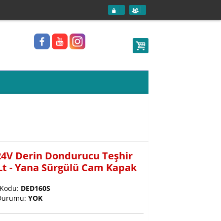
24V Derin Dondurucu Teşhir
Lt - Yana Sürgülü Cam Kapak
 Kodu:
DED160S
Durumu:
YOK