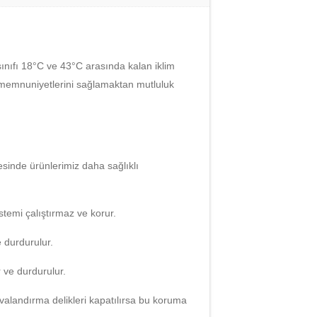
 sınıfı 18°C ve 43°C arasında kalan iklim
in memnuniyetlerini sağlamaktan mutluluk
sinde ürünlerimiz daha sağlıklı
temi çalıştırmaz ve korur.
 durdurulur.
 ve durdurulur.
avalandırma delikleri kapatılırsa bu koruma