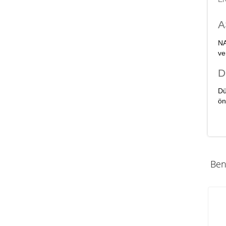
A
NA
ve
D
Dü
ön
Ben